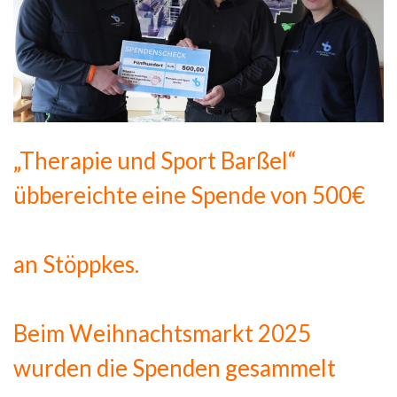
„Therapie und Sport Barßel“
übbereichte eine Spende von 500€
an Stöppkes.
Beim Weihnachtsmarkt 2025
wurden die Spenden gesammelt