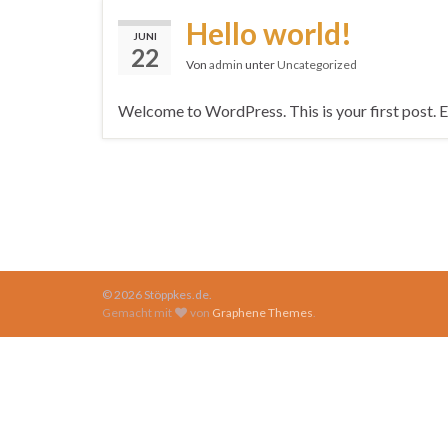
Hello world!
JUNI
22
Von
admin
unter
Uncategorized
Welcome to WordPress. This is your first post. Edi
© 2026 Stöppkes.de.
Gemacht mit
von
Graphene Themes
.